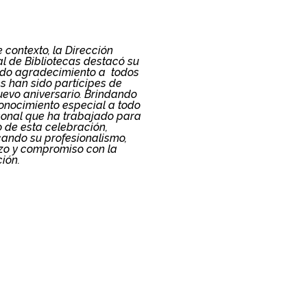
e contexto, la Dirección
l de Bibliotecas destacó su
do agradecimiento a todos
s han sido partícipes de
uevo aniversario. Brindando
onocimiento especial a todo
sonal que ha trabajado para
to de esta celebración,
ando su profesionalismo,
zo y compromiso con la
ción.