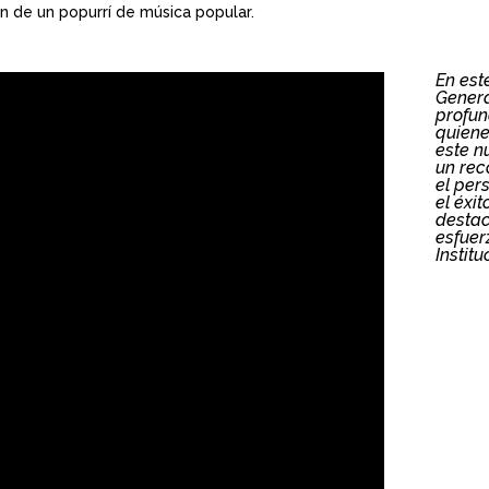
n de un popurrí de música popular.
En est
Genera
profun
quiene
este n
un rec
el per
el éxi
destac
esfuer
Institu